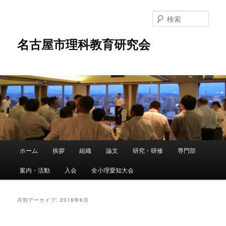
メ
サ
イ
ブ
検
ン
コ
索
コ
ン
名古屋市理科教育研究会
ン
テ
テ
ン
ン
ツ
ツ
へ
へ
移
移
動
動
メ
ホーム
挨拶
組織
論文
研究・研修
専門部
イ
ン
案内・活動
入会
全小理愛知大会
メ
ニ
ュ
月別アーカイブ:
2016年6月
ー