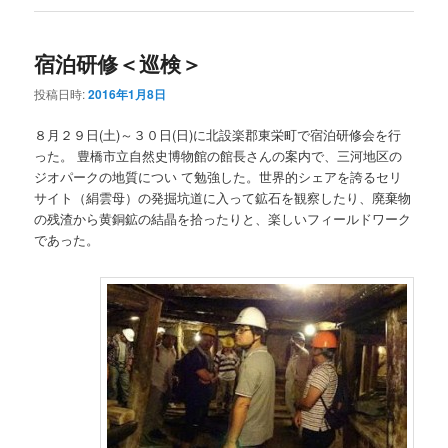
宿泊研修＜巡検＞
投稿日時:
2016年1月8日
８月２９日(土)～３０日(日)に北設楽郡東栄町で宿泊研修会を行
った。 豊橋市立自然史博物館の館長さんの案内で、三河地区の
ジオパークの地質につい て勉強した。世界的シェアを誇るセリ
サイト（絹雲母）の発掘坑道に入って鉱石を観察したり、廃棄物
の残渣から黄銅鉱の結晶を拾ったりと、楽しいフィールドワーク
であった。