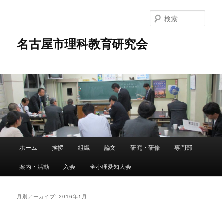
メ
サ
イ
ブ
検
ン
コ
索
コ
ン
名古屋市理科教育研究会
ン
テ
テ
ン
ン
ツ
ツ
へ
へ
移
移
動
動
メ
ホーム
挨拶
組織
論文
研究・研修
専門部
イ
ン
案内・活動
入会
全小理愛知大会
メ
ニ
ュ
月別アーカイブ:
2016年1月
ー