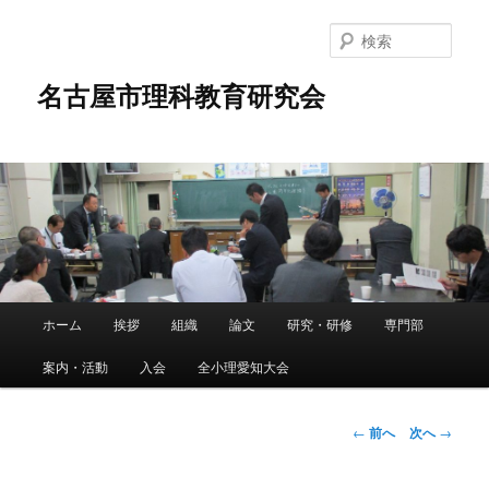
メ
イ
検
ン
索
コ
名古屋市理科教育研究会
ン
テ
ン
ツ
へ
移
動
メ
ホーム
挨拶
組織
論文
研究・研修
専門部
イ
ン
案内・活動
入会
全小理愛知大会
メ
ニ
ュ
投
←
前へ
次へ
→
ー
稿
ナ