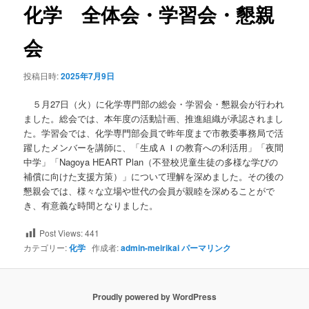
ビ
化学 全体会・学習会・懇親
ゲ
ー
会
シ
ョ
投稿日時:
2025年7月9日
ン
５月27日（火）に化学専門部の総会・学習会・懇親会が行われ
ました。総会では、本年度の活動計画、推進組織が承認されまし
た。学習会では、化学専門部会員で昨年度まで市教委事務局で活
躍したメンバーを講師に、「生成ＡＩの教育への利活用」「夜間
中学」「Nagoya HEART Plan（不登校児童生徒の多様な学びの
補償に向けた支援方策）」について理解を深めました。その後の
懇親会では、様々な立場や世代の会員が親睦を深めることがで
き、有意義な時間となりました。
Post Views:
441
カテゴリー:
化学
作成者:
admin-meirikai
パーマリンク
Proudly powered by WordPress