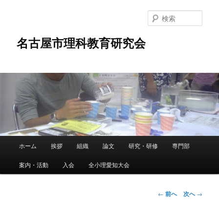
メ
イ
検
ン
索
コ
名古屋市理科教育研究会
ン
テ
ン
ツ
へ
移
動
メ
ホーム
挨拶
組織
論文
研究・研修
専門部
イ
ン
案内・活動
入会
全小理愛知大会
メ
ニ
ュ
投
←
前へ
次へ
→
ー
稿
ナ