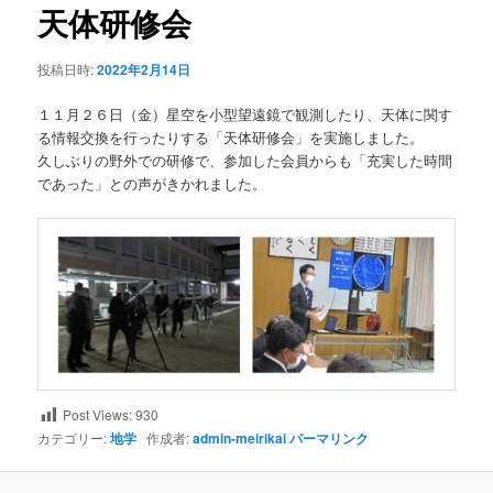
ビ
天体研修会
ゲ
ー
投稿日時:
2022年2月14日
シ
ョ
１１月２６日（金）星空を小型望遠鏡で観測したり、天体に関す
ン
る情報交換を行ったりする「天体研修会」を実施しました。
久しぶりの野外での研修で、参加した会員からも「充実した時間
であった」との声がきかれました。
Post Views:
930
カテゴリー:
地学
作成者:
admin-meirikai
パーマリンク