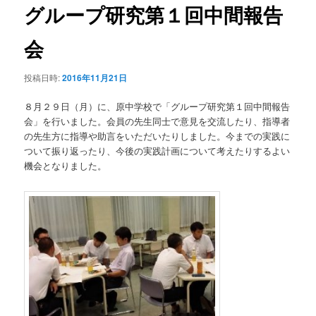
ビ
グループ研究第１回中間報告
ゲ
ー
会
シ
ョ
投稿日時:
2016年11月21日
ン
８月２９日（月）に、原中学校で「グループ研究第１回中間報告
会」を行いました。会員の先生同士で意見を交流したり、指導者
の先生方に指導や助言をいただいたりしました。今までの実践に
ついて振り返ったり、今後の実践計画について考えたりするよい
機会となりました。