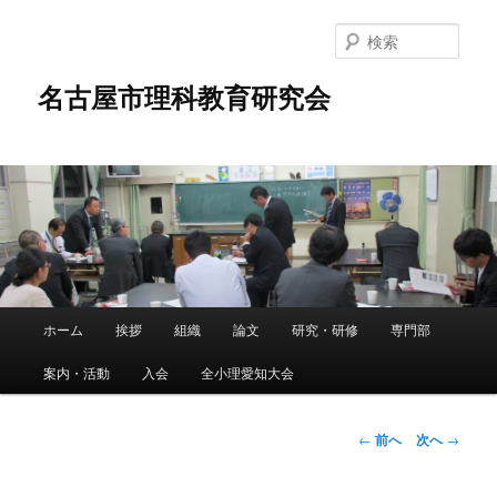
メ
イ
検
ン
索
コ
名古屋市理科教育研究会
ン
テ
ン
ツ
へ
移
動
メ
ホーム
挨拶
組織
論文
研究・研修
専門部
イ
ン
案内・活動
入会
全小理愛知大会
メ
ニ
ュ
投
←
前へ
次へ
→
ー
稿
ナ