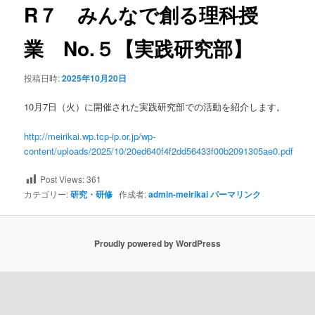
ビ
R７ みんなで創る理科授
ゲ
ー
業 No.５【実践研究部】
シ
ョ
投稿日時:
2025年10月20日
ン
10月7日（火）に開催された実践研究部での活動を紹介します。
http://meirikai.wp.tcp-ip.or.jp/wp-
content/uploads/2025/10/20ed640f4f2dd56433f00b2091305ae0.pdf
Post Views:
361
カテゴリー:
研究・研修
作成者:
admin-meirikai
パーマリンク
Proudly powered by WordPress