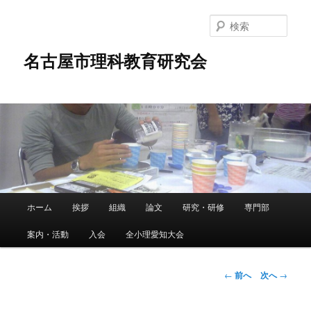
メ
イ
検
ン
索
コ
名古屋市理科教育研究会
ン
テ
ン
ツ
へ
移
動
メ
ホーム
挨拶
組織
論文
研究・研修
専門部
イ
ン
案内・活動
入会
全小理愛知大会
メ
ニ
ュ
投
←
前へ
次へ
→
ー
稿
ナ